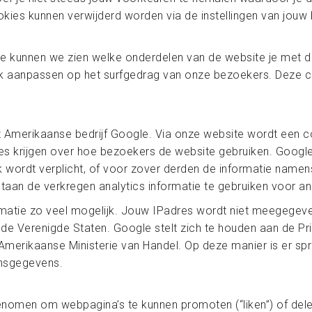
kies kunnen verwijderd worden via de instellingen van jouw
te kunnen we zien welke onderdelen van de website je met 
jk aanpassen op het surfgedrag van onze bezoekers. Deze 
het Amerikaanse bedrijf Google. Via onze website wordt een
s krijgen over hoe bezoekers de website gebruiken. Googl
jk wordt verplicht, of voor zover derden de informatie name
taan de verkregen analytics informatie te gebruiken voor a
matie zo veel mogelijk. Jouw IPadres wordt niet meegegeve
e Verenigde Staten. Google stelt zich te houden aan de Priv
 Amerikaanse Ministerie van Handel. Op deze manier is er 
onsgegevens.
omen om webpagina’s te kunnen promoten (“liken”) of delen