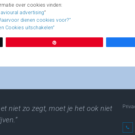
rmatie over cookies vinden:
havioural advertising
”
aarvoor dienen cookies voor?”
en Cookies uitschakelen”
Pin
Priva
het niet zo zegt, moet je het ook niet
jven.”