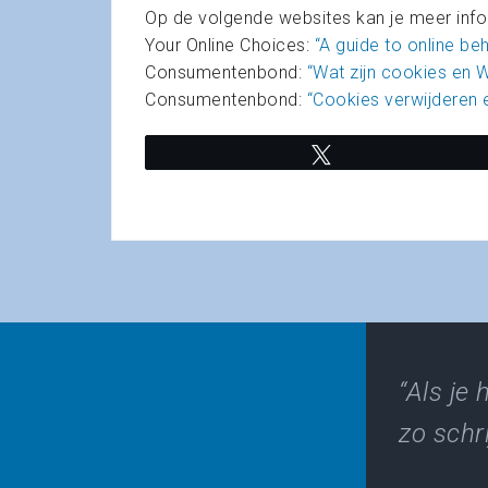
Op de volgende websites kan je meer info
Your Online Choices:
“A guide to online be
Consumentenbond:
“Wat zijn cookies en
W
Consumentenbond:
“Cookies verwijderen 
Tweet
“Als je 
zo schri