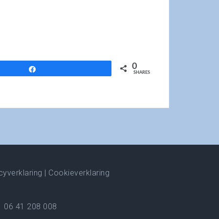
0
Share
SHARES
cyverklaring
|
Cookieverklaring
06 41 208 008