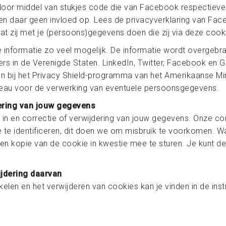
or middel van stukjes code die van Facebook respectievelij
n daar geen invloed op. Lees de privacyverklaring van Face
at zij met je (persoons)gegevens doen die zij via deze coo
 informatie zo veel mogelijk. De informatie wordt overgebra
s in de Verenigde Staten. LinkedIn, Twitter, Facebook en G
ten bij het Privacy Shield-programma van het Amerikaanse Min
eau voor de verwerking van eventuele persoonsgegevens.
dering van jouw gegevens
 in en correctie of verwijdering van jouw gegevens. Onze c
 te identificeren, dit doen we om misbruik te voorkomen. W
n kopie van de cookie in kwestie mee te sturen. Je kunt deze
ijdering daarvan
kelen en het verwijderen van cookies kan je vinden in de ins