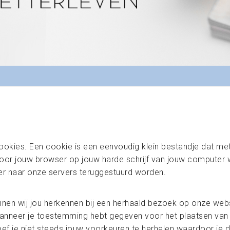
kies. Een cookie is een eenvoudig klein bestandje dat met
door jouw browser op jouw harde schrijf van jouw computer
er naar onze servers teruggestuurd worden.
nnen wij jou herkennen bij een herhaald bezoek op onze web
nneer je toestemming hebt gegeven voor het plaatsen van c
 je niet steeds jouw voorkeuren te herhalen waardoor je dus