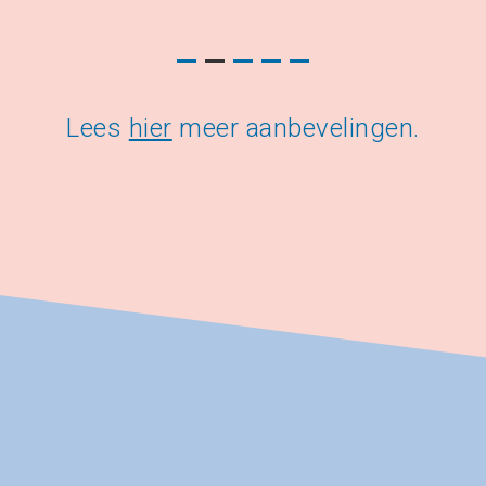
Lees
hier
meer aanbevelingen.