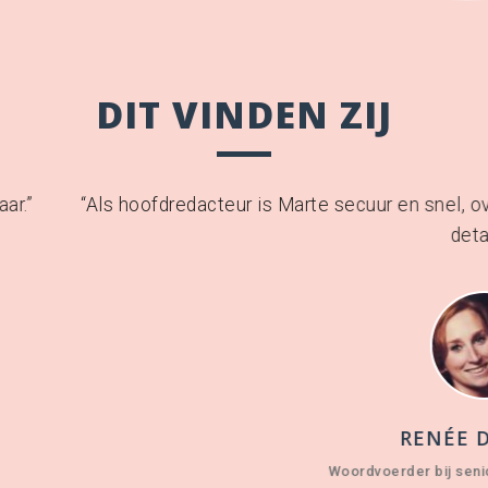
DIT VINDEN ZIJ
r is Marte secuur en snel, overziet ze de grote lijnen en
details.”
RENÉE DE VRIES
Woordvoerder bij seniorenorganisatie ANBO