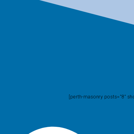
[perth-masonry posts="8" show