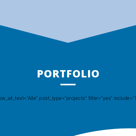
PORTFOLIO
_all_text="Alle" post_type="projects" filter="yes" include="1