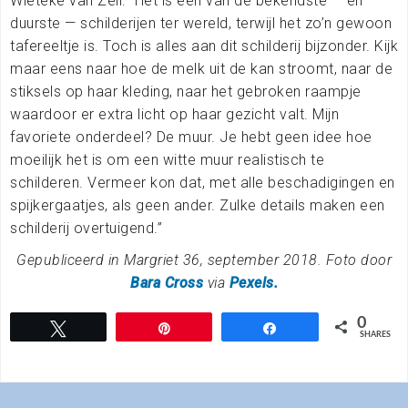
Wieteke van Zeil: “Het is een van de bekendste — en
duurste — schilderijen ter wereld, terwijl het zo’n gewoon
tafereeltje is. Toch is alles aan dit schilderij bijzonder. Kijk
maar eens naar hoe de melk uit de kan stroomt, naar de
stiksels op haar kleding, naar het gebroken raampje
waardoor er extra licht op haar gezicht valt. Mijn
favoriete onderdeel? De muur. Je hebt geen idee hoe
moeilijk het is om een witte muur realistisch te
schilderen. Vermeer kon dat, met alle beschadigingen en
spijkergaatjes, als geen ander. Zulke details maken een
schilderij overtuigend.”
Gepubliceerd in Margriet 36, september 2018. Foto door
Bara Cross
via
Pexels.
0
Tweet
Pin
Share
SHARES