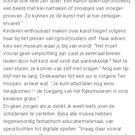
vooral ook veel zelf doen. Een kanon laden bijvoorbeeld,
een beeld met klei namaken of snoepjes van vroeger
proeven. Zo kunnen ze de kunst met al hun zintuigen
ervaren.”
Kinderen enthousiast maken over kunst begint volgens
haar bij het plezier van (groot)ouders zelf. Haar advies:
kies een museum waar
jij
blij van wordt. “Het moet
vooral geen verplichting zijn. Laat je eenmaal binnen
leiden door het kind: wat vindt dat aantrekkelijk? Niet te
veel sturen; ze komen van zelf met vragen.” Nog een tip:
blijf niet te lang. Driekwartier tot een uur is volgens Ten
Hoopen
al heel wat. “Je kunt altijd later nog eens
terugkomen — de toegang van het Rijksmuseum is voor
kinderen gratis.”
En geen zorgen als je denkt: ik weet niets over de
schilderijen te vertellen. Bijna alle musea hebben
tegenwoordig fantastisch educatiemateriaal, van
speurtochten tot digitale spellen. “Vraag daar vooral