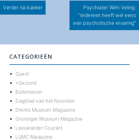
Bericht
Verder na kanker
Psychiater Wim Veling:
navigatie
“Iedereen heeft wel eens
een psychotische ervaring”
CATEGORIEËN
Quest
+Gezond
Buitenleven
Dagblad van het Noorden
Drents Museum Magazine
Groninger Museum Magazine
Leeuwarder Courant
LUMC Magazine