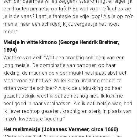
schilder daarmee willen zeggen? Waarom ligt er eigenlijk
een houten pennetje op tafel? En wat voor reflecties zie
je in de vaas? Laat je fantasie de vrije loop! Als je op zo’n
manier naar een schilderij kijkt, vergeet je het nooit
meer.”
Meisje in witte kimono (George Hendrik Breitner,
1894)
Wieteke van Zeil: “Wat een prachtig schilderij van een
jong meisje. De combinatie van patronen op haar
kleding, de muur en de vloer maakt het haast abstract.
Maar vond ze het wel zo leuk om urenlang model te
zitten voor de schilder? Als ik de uitdrukking op haar
gezicht bekijk, weet ik dat zo net nog niet. Ik kan me
heel goed in haar verplaatsen. Als ik dat meisje was, had
ik liever rechtop gezeten, krachtig en sterk, in plaats van
in zo’n kwetsbare houding.”
Het melkmeisje (Johannes Vermeer, circa 1660)