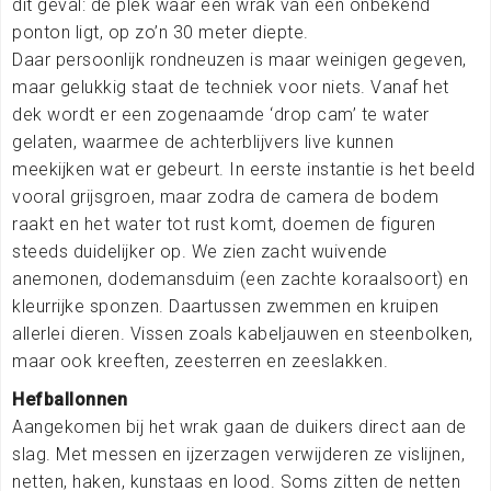
dit geval: de plek waar een wrak van een onbekend
ponton ligt, op zo’n 30 meter diepte.
Daar persoonlijk rondneuzen is maar weinigen gegeven,
maar gelukkig staat de techniek voor niets. Vanaf het
dek wordt er een zogenaamde ‘drop cam’ te water
gelaten, waarmee de achterblijvers live kunnen
meekijken wat er gebeurt. In eerste instantie is het beeld
vooral grijsgroen, maar zodra de camera de bodem
raakt en het water tot rust komt, doemen de figuren
steeds duidelijker op. We zien zacht wuivende
anemonen, dodemansduim (een zachte koraalsoort) en
kleurrijke sponzen. Daartussen zwemmen en kruipen
allerlei dieren. Vissen zoals kabeljauwen en steenbolken,
maar ook kreeften, zeesterren en zeeslakken.
Hefballonnen
Aangekomen bij het wrak gaan de duikers direct aan de
slag. Met messen en ijzerzagen verwijderen ze vislijnen,
netten, haken, kunstaas en lood. Soms zitten de netten