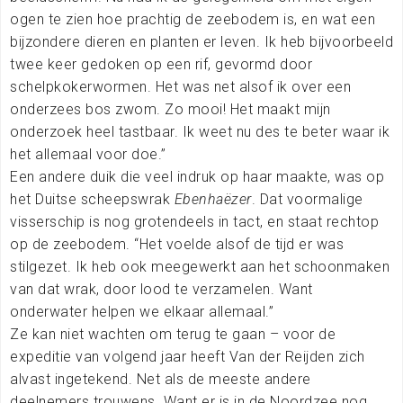
ogen te zien hoe prachtig de zeebodem is, en wat een
bijzondere dieren en planten er leven. Ik heb bijvoorbeeld
twee keer gedoken op een rif, gevormd door
schelpkokerwormen. Het was net alsof ik over een
onderzees bos zwom. Zo mooi! Het maakt mijn
onderzoek heel tastbaar. Ik weet nu des te beter waar ik
het allemaal voor doe.”
Een andere duik die veel indruk op haar maakte, was op
het Duitse scheepswrak
Ebenhaëzer
. Dat voormalige
visserschip is nog grotendeels in tact, en staat rechtop
op de zeebodem. “Het voelde alsof de tijd er was
stilgezet. Ik heb ook meegewerkt aan het schoonmaken
van dat wrak, door lood te verzamelen. Want
onderwater helpen we elkaar allemaal.”
Ze kan niet wachten om terug te gaan – voor de
expeditie van volgend jaar heeft Van der Reijden zich
alvast ingetekend. Net als de meeste andere
deelnemers trouwens. Want er is in de Noordzee nog