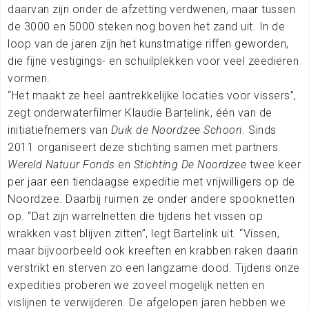
daarvan zijn onder de afzetting verdwenen, maar tussen
de 3000 en 5000 steken nog boven het zand uit. In de
loop van de jaren zijn het kunstmatige riffen geworden,
die fijne vestigings- en schuilplekken voor veel zeedieren
vormen.
“Het maakt ze heel aantrekkelijke locaties voor vissers”,
zegt onderwaterfilmer Klaudie Bartelink, één van de
initiatiefnemers van
Duik de Noordzee Schoon
. Sinds
2011 organiseert deze stichting samen met partners
Wereld Natuur Fonds
en
Stichting De Noordzee
twee keer
per jaar een tiendaagse expeditie met vrijwilligers op de
Noordzee. Daarbij ruimen ze onder andere spooknetten
op. “Dat zijn warrelnetten die tijdens het vissen op
wrakken vast blijven zitten”, legt Bartelink uit. “Vissen,
maar bijvoorbeeld ook kreeften en krabben raken daarin
verstrikt en sterven zo een langzame dood. Tijdens onze
expedities proberen we zoveel mogelijk netten en
vislijnen te verwijderen. De afgelopen jaren hebben we