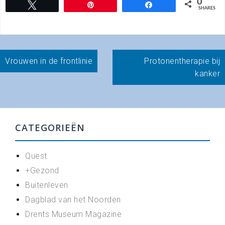
0
Tweet
Pin
Share
SHARES
Bericht
Vrouwen in de frontlinie
Protonentherapie bij
navigatie
kanker
CATEGORIEËN
Quest
+Gezond
Buitenleven
Dagblad van het Noorden
Drents Museum Magazine