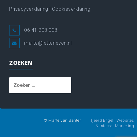
Privacyverklaring
|
Cookieverklaring
06 41 208 008
marte@letterleven.nl
ZOEKEN
Zoeken
naar:
© Marte van Santen
Tjeerd Engel | Websites
& Internet Marketing