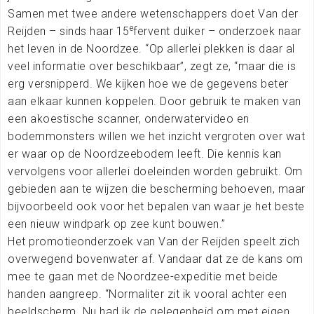
Samen met twee andere wetenschappers doet Van der
e
Reijden – sinds haar 15
fervent duiker – onderzoek naar
het leven in de Noordzee. “Op allerlei plekken is daar al
veel informatie over beschikbaar”, zegt ze, “maar die is
erg versnipperd. We kijken hoe we de gegevens beter
aan elkaar kunnen koppelen. Door gebruik te maken van
een akoestische scanner, onderwatervideo en
bodemmonsters willen we het inzicht vergroten over wat
er waar op de Noordzeebodem leeft. Die kennis kan
vervolgens voor allerlei doeleinden worden gebruikt. Om
gebieden aan te wijzen die bescherming behoeven, maar
bijvoorbeeld ook voor het bepalen van waar je het beste
een nieuw windpark op zee kunt bouwen.”
Het promotieonderzoek van Van der Reijden speelt zich
overwegend bovenwater af. Vandaar dat ze de kans om
mee te gaan met de Noordzee-expeditie met beide
handen aangreep. “Normaliter zit ik vooral achter een
beeldscherm. Nu had ik de gelegenheid om met eigen