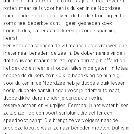
dan het minst sterk is. De duikers zijn allemaal ervaren
rotten, maar zelfs voor hen is duiken in de Noordzee –
onder andere door de golven, de harde stroming en het
soms heel beperkte zicht – geen gesneden koek.
Logisch dus, dat er aan dek een gezonde spanning
heerst.
Eén voor één springen de 20 mannen en 7 vrouwen drie
meter naar beneden, de zee in. De dobermanns vinden
dat trouwens maar niets; ze lopen onrustig blaffend op
het dek op en neer en houden alles in de gaten. In totaal
hebben de duikers zo’n 40 kilo bepakking op hun rug –
voor duiken in de Noordzee heb je dubbele duikflessen
nodig, dubbele aansluitingen voor je ademautomaat,
dubbeldikke kleren onder je duikpak en extra
reservelampen en vuurpijlen. Eenmaal in het water hijsen
ze zichzelf op een soort surfplank die achter een
speedboot hangt. Die brengt ze vervolgens naar de
precieze locatie waar ze naar beneden moeten. Dat is in