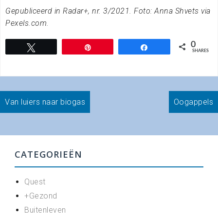
Gepubliceerd in Radar+, nr. 3/2021. Foto: Anna Shvets via
Pexels.com.
0
Tweet
Pin
Share
SHARES
Bericht
Van luiers naar biogas
Oogappels
navigatie
CATEGORIEËN
Quest
+Gezond
Buitenleven