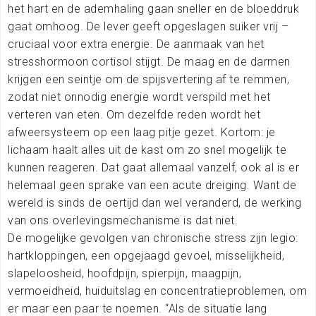
het hart en de ademhaling gaan sneller en de bloeddruk
gaat omhoog. De lever geeft opgeslagen suiker vrij –
cruciaal voor extra energie. De aanmaak van het
stresshormoon cortisol stijgt. De maag en de darmen
krijgen een seintje om de spijsvertering af te remmen,
zodat niet onnodig energie wordt verspild met het
verteren van eten. Om dezelfde reden wordt het
afweersysteem op een laag pitje gezet. Kortom: je
lichaam haalt alles uit de kast om zo snel mogelijk te
kunnen reageren. Dat gaat allemaal vanzelf, ook al is er
helemaal geen sprake van een acute dreiging. Want de
wereld is sinds de oertijd dan wel veranderd, de werking
van ons overlevingsmechanisme is dat niet.
De mogelijke gevolgen van chronische stress zijn legio:
hartkloppingen, een opgejaagd gevoel, misselijkheid,
slapeloosheid, hoofdpijn, spierpijn, maagpijn,
vermoeidheid, huiduitslag en concentratieproblemen, om
er maar een paar te noemen. “Als de situatie lang