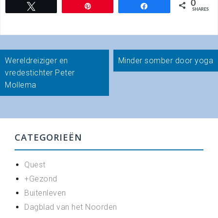
0
Tweet
Pin
Share
SHARES
Bericht
Wereldreiziger en
Minder somber door yoga
navigatie
vredestichter Peter
Mollema
CATEGORIEËN
Quest
+Gezond
Buitenleven
Dagblad van het Noorden