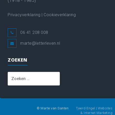
(1918 - 1985)
Privacyverklaring
|
Cookieverklaring
06 41 208 008
marte@letterleven.nl
ZOEKEN
Zoeken
naar:
© Marte van Santen
Tjeerd Engel | Websites
& Internet Marketing