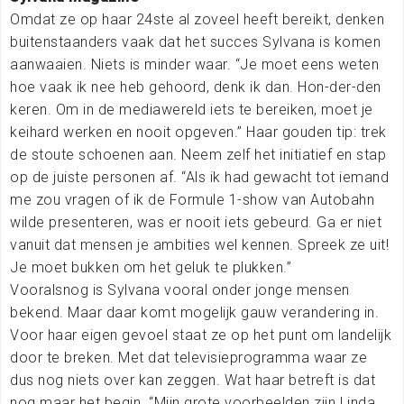
Omdat ze op haar 24ste al zoveel heeft bereikt, denken
buitenstaanders vaak dat het succes Sylvana is komen
aanwaaien. Niets is minder waar. “Je moet eens weten
hoe vaak ik nee heb gehoord, denk ik dan. Hon-der-den
keren. Om in de mediawereld iets te bereiken, moet je
keihard werken en nooit opgeven.” Haar gouden tip: trek
de stoute schoenen aan. Neem zelf het initiatief en stap
op de juiste personen af. “Als ik had gewacht tot iemand
me zou vragen of ik de Formule 1-show van Autobahn
wilde presenteren, was er nooit iets gebeurd. Ga er niet
vanuit dat mensen je ambities wel kennen. Spreek ze uit!
Je moet bukken om het geluk te plukken.”
Vooralsnog is Sylvana vooral onder jonge mensen
bekend. Maar daar komt mogelijk gauw verandering in.
Voor haar eigen gevoel staat ze op het punt om landelijk
door te breken. Met dat televisieprogramma waar ze
dus nog niets over kan zeggen. Wat haar betreft is dat
nog maar het begin. “Mijn grote voorbeelden zijn Linda