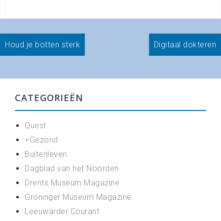
Bericht
Houd je botten sterk
Digitaal dokteren
navigatie
CATEGORIEËN
Quest
+Gezond
Buitenleven
Dagblad van het Noorden
Drents Museum Magazine
Groninger Museum Magazine
Leeuwarder Courant