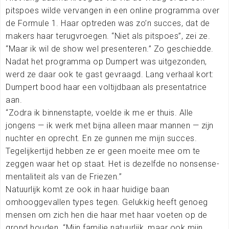
pitspoes wilde vervangen in een online programma over
de Formule 1. Haar optreden was zo’n succes, dat de
makers haar terugvroegen. “Niet als pitspoes”, zei ze.
“Maar ik wil de show wel presenteren.” Zo geschiedde.
Nadat het programma op Dumpert was uitgezonden,
werd ze daar ook te gast gevraagd. Lang verhaal kort:
Dumpert bood haar een voltijdbaan als presentatrice
aan.
“Zodra ik binnenstapte, voelde ik me er thuis. Alle
jongens — ik werk met bijna alleen maar mannen — zijn
nuchter en oprecht. En ze gunnen me mijn succes.
Tegelijkertijd hebben ze er geen moeite mee om te
zeggen waar het op staat. Het is dezelfde no nonsense-
mentaliteit als van de Friezen.”
Natuurlijk komt ze ook in haar huidige baan
omhooggevallen types tegen. Gelukkig heeft genoeg
mensen om zich hen die haar met haar voeten op de
grond houden. “Mijn familie natuurlijk, maar ook mijn