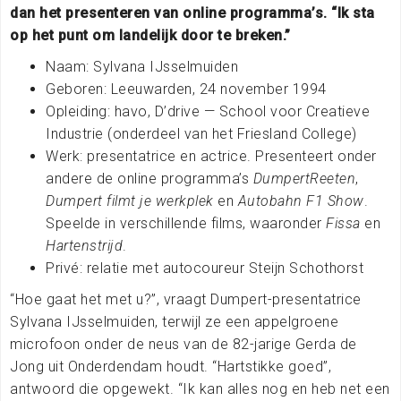
dan het presenteren van online programma’s. “Ik sta
op het punt om landelijk door te breken.”
Naam: Sylvana IJsselmuiden
Geboren: Leeuwarden, 24 november 1994
Opleiding: havo, D’drive — School voor Creatieve
Industrie (onderdeel van het Friesland College)
Werk: presentatrice en actrice. Presenteert onder
andere de online programma’s
DumpertReeten
,
Dumpert filmt je werkplek
en
Autobahn F1 Show
.
Speelde in verschillende films, waaronder
Fissa
en
Hartenstrijd
.
Privé: relatie met autocoureur Steijn Schothorst
“Hoe gaat het met u?”, vraagt Dumpert-presentatrice
Sylvana IJsselmuiden, terwijl ze een appelgroene
microfoon onder de neus van de 82-jarige Gerda de
Jong uit Onderdendam houdt. “Hartstikke goed”,
antwoord die opgewekt. “Ik kan alles nog en heb net een