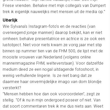
Friese vrienden. Behalve met mijn collega’s van Dumpert
trek ik eigenlijk nauwelijks met mensen uit de media op.”
Uiterlijk
Wie Sylvana’s Instagram-foto’s en de reacties (van
overwegend jonge mannen) daarop bekijkt, kan er niet
omheen: behalve presentatrice en actrice is ze ook een
lustobject. Niet voor niets kwam ze vorig jaar met stip
binnen op nummer tien van de FHM 500, de lijst met de
mooiste vrouwen van Nederland (volgens online
mannenmagazine FHM, welteverstaan). Voor datzelfde
medium deed ze een nogal uitdagende fotoshoot, in
weinig verhullende lingerie. Is ze niet bang dat ze
daarmee haar onvermijdelijke imago van dom blondje
versterkt?
“Mensen hebben hoe dan ook vooroordelen”, zegt ze
stellig. “Of ik nu in mijn ondergoed poseer of niet. Van
dat soort commentaren trek ik me dus niets aan. Weet