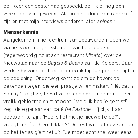
een keer een pester had gespeeld, ben ik er nog een
week naar van geweest. Als presentatrice kan ik mezelf
zijn en met mijn interviews anderen laten
shinen
.”
Mensenkennis
Aangekomen in het centrum van Leeuwarden lopen we
via het voormalige restaurant van haar ouders
(tegenwoordig Aziatisch restaurant
Minato
) over de
Nieuwstad naar de
Bagels & Beans
aan de Kelders. Daar
werkte Sylvana tot haar doorbraak bij Dumpert een tijd in
de bediening. Onderweg komt ze om de haverklap
bekenden tegen, die een praatje willen maken. “Hé, dat is
Sjonny!”, zegt ze, terwijl ze op een gebruinde man in een
vrolijk gebloemd shirt afloopt. “Meid, ik heb je gemist!”,
zegt de eigenaar van café
De Pastorie
. Hij blijkt haar
peetoom te zijn. “Hoe is het met je nieuwe liefde?”,
vraagt hij?. “Is Steijn lekker?” De rest van het gezelschap
op het terras giert het uit. “Je moet echt snel weer eens