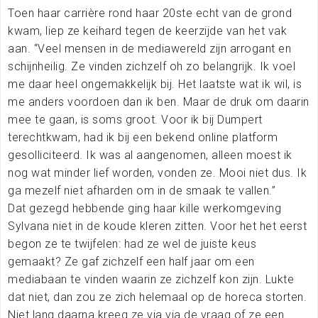
Toen haar carrière rond haar 20ste echt van de grond
kwam, liep ze keihard tegen de keerzijde van het vak
aan. “Veel mensen in de mediawereld zijn arrogant en
schijnheilig. Ze vinden zichzelf oh zo belangrijk. Ik voel
me daar heel ongemakkelijk bij. Het laatste wat ik wil, is
me anders voordoen dan ik ben. Maar de druk om daarin
mee te gaan, is soms groot. Voor ik bij Dumpert
terechtkwam, had ik bij een bekend online platform
gesolliciteerd. Ik was al aangenomen, alleen moest ik
nog wat minder lief worden, vonden ze. Mooi niet dus. Ik
ga mezelf niet afharden om in de smaak te vallen.”
Dat gezegd hebbende ging haar kille werkomgeving
Sylvana niet in de koude kleren zitten. Voor het het eerst
begon ze te twijfelen: had ze wel de juiste keus
gemaakt? Ze gaf zichzelf een half jaar om een
mediabaan te vinden waarin ze zichzelf kon zijn. Lukte
dat niet, dan zou ze zich helemaal op de horeca storten.
Niet lang daarna kreeg ze via via de vraag of ze een