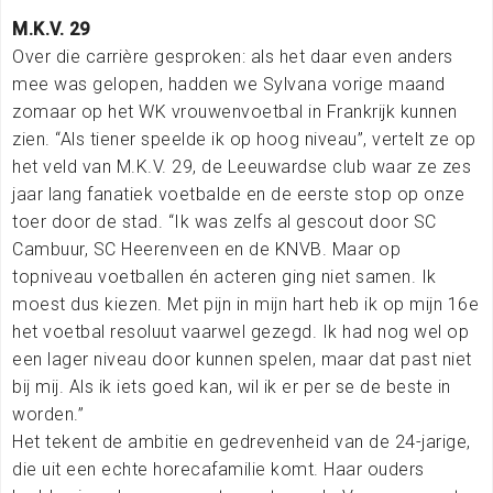
M.K.V. 29
Over die carrière gesproken: als het daar even anders
mee was gelopen, hadden we Sylvana vorige maand
zomaar op het WK vrouwenvoetbal in Frankrijk kunnen
zien. “Als tiener speelde ik op hoog niveau”, vertelt ze op
het veld van M.K.V. 29, de Leeuwardse club waar ze zes
jaar lang fanatiek voetbalde en de eerste stop op onze
toer door de stad. “Ik was zelfs al gescout door SC
Cambuur, SC Heerenveen en de KNVB. Maar op
topniveau voetballen én acteren ging niet samen. Ik
moest dus kiezen. Met pijn in mijn hart heb ik op mijn 16e
het voetbal resoluut vaarwel gezegd. Ik had nog wel op
een lager niveau door kunnen spelen, maar dat past niet
bij mij. Als ik iets goed kan, wil ik er per se de beste in
worden.”
Het tekent de ambitie en gedrevenheid van de 24-jarige,
die uit een echte horecafamilie komt. Haar ouders