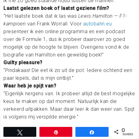
ik me zo goed staande houd tussen de mannen.”
Laatst gelezen boek of laatst geziene film?
“Het laatste boek dat ik las was
Lewis Hamilton — F1-
kampioen
van Frank Worrall. Voor
autobahn.eu
presenteer ik een online programma en een podcast
over de Formule 1, dus ik probeer daarover zo goed
mogelijk op de hoogte te blijven. Overigens vond ik de
biografie van Hamilton een geweldig boek!”
Guilty pleasure?
“Pindakaas! Die eet ik zo uit de pot. Iedere ochtend een
paar lepels, dat is mijn ontbijt.”
Waar heb je spijt van?
“Eigenlijk nergens van. Ik probeer altijd de best mogelijke
keus te maken op dat moment. Natuurlijk kan die
verkeerd uitpakken. Maar daar leer ik dan weer van. Spijt
is volgens mij verspilde energie.”
0
Tweet
Pin
Share
SHARES