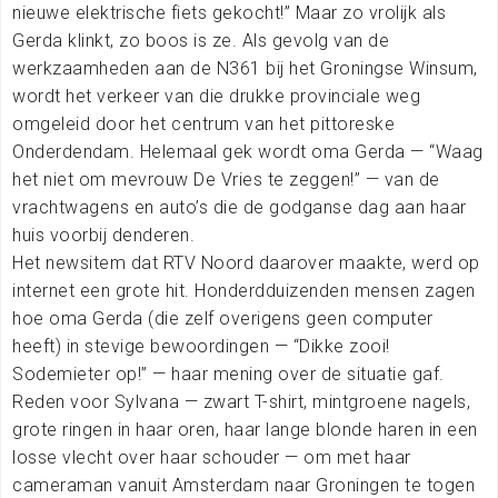
nieuwe elektrische fiets gekocht!” Maar zo vrolijk als
Gerda klinkt, zo boos is ze. Als gevolg van de
werkzaamheden aan de N361 bij het Groningse Winsum,
wordt het verkeer van die drukke provinciale weg
omgeleid door het centrum van het pittoreske
Onderdendam. Helemaal gek wordt oma Gerda — “Waag
het niet om mevrouw De Vries te zeggen!” — van de
vrachtwagens en auto’s die de godganse dag aan haar
huis voorbij denderen.
Het newsitem dat RTV Noord daarover maakte, werd op
internet een grote hit. Honderdduizenden mensen zagen
hoe oma Gerda (die zelf overigens geen computer
heeft) in stevige bewoordingen — “Dikke zooi!
Sodemieter op!” — haar mening over de situatie gaf.
Reden voor Sylvana — zwart T-shirt, mintgroene nagels,
grote ringen in haar oren, haar lange blonde haren in een
losse vlecht over haar schouder — om met haar
cameraman vanuit Amsterdam naar Groningen te togen