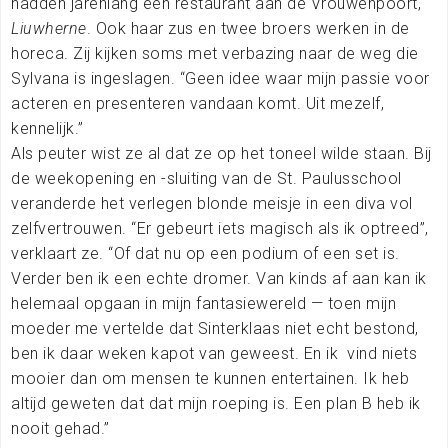
hadden jarenlang een restaurant aan de Vrouwenpoort,
Liuwherne
. Ook haar zus en twee broers werken in de
horeca. Zij kijken soms met verbazing naar de weg die
Sylvana is ingeslagen. “Geen idee waar mijn passie voor
acteren en presenteren vandaan komt. Uit mezelf,
kennelijk.”
Als peuter wist ze al dat ze op het toneel wilde staan. Bij
de weekopening en -sluiting van de St. Paulusschool
veranderde het verlegen blonde meisje in een diva vol
zelfvertrouwen. “Er gebeurt iets magisch als ik optreed”,
verklaart ze. “Of dat nu op een podium of een set is.
Verder ben ik een echte dromer. Van kinds af aan kan ik
helemaal opgaan in mijn fantasiewereld — toen mijn
moeder me vertelde dat Sinterklaas niet echt bestond,
ben ik daar weken kapot van geweest. En ik
vind niets
mooier dan om mensen te kunnen entertainen. Ik heb
altijd geweten dat dat mijn roeping is. Een plan B heb ik
nooit gehad.”