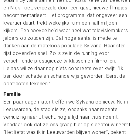
waarin Sylvana samen met co-hosts René van Leeuwen
en Nick Toet, vergezeld door een gast, nieuwe filmpjes
becommentarieert. Het programma, dat ongeveer een
kwartier duurt, trekt wekelijks ruim een half miljoen
kijkers. Een hoeveelheid waar heel wat televisiemakers
jaloers op zouden zijn. Dat hoge aantal is mede te
danken aan de mateloos populaire Sylvana. Haar ster
rijst bovendien snel. Zo is ze in de running voor
verschillende prestigieuze tv-klussen en filmrollen.
Helaas wil ze daar nog niets concreets over kwijt. “Ik
ben door schade en schande wijs geworden. Eerst de
contracten tekenen.”
Familie
Een paar dagen later treffen we Sylvana opnieuw. Nu in
Leeuwarden, de stad die ze, ondanks haar recente
verhuizing naar Utrecht, nog altijd haar thuis noemt.
Vandaar ook dat ze ons graag hier op sleeptouw neemt.
“Het liefst was ik in Leeuwarden blijven wonen”, bekent