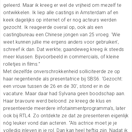
geleerd. Maar ik kreeg er wel de vrijheid om mezelf te
ontwikkelen. Ik liep alle castings in Amsterdam af en
keek dagelijks op internet of er nog acteurs werden
gezocht. Ik reageerde overal op, ook als een
castingbureau een Chinese jongen van 25 vroeg. ‘Wie
weet kunnen jullie me ergens anders voor gebruiken’,
schreef ik dan. Dat werkte; gaandeweg kreeg ik steeds
meer klussen. Bijvoorbeeld in commercials, of kleine
rolletjes in films.”
Met dezelfde onverschrokkenheid solliciteerde ze op
haar negentiende als presentatrice bij SBS6. ‘Gezocht:
een vrouw tussen de 26 en de 30’, stond er in de
vacature. Maar daar had Sylvana geen boodschap aan.
Haar bravoure werd beloond: ze kreeg de klus en
presenteerde meerdere infotainmentprogramma’s, later
ook bij RTL4. Zo ontdekte ze dat ze presenteren eigenlijk
nóg leuker vond dan acteren. “Als actrice moet je je
volledig inleven in je rol. Dan kan heel heftig zijn. Nadat ik