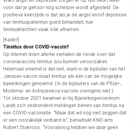
Want angst en depressie zorgen er op hun beurt weer
voor dat je gehoor nóg scherper wordt afgesteld. De
positieve keerzijde is dat als je de angst en/of depressie
van tinnituspatiënten goed behandelt, hun
tinnitusklachten vaak óók afnemen.
[Kader]
Tinnitus door COVID-vaccin?
Op internet doen allerlei verhalen de ronde over dat
coronavaccins tinnitus zou kunnen veroorzaken.
Helemaal vreemd is dat niet, want in de bijsluiter van het
Janssen-vaccin staat tinnitus als één van de mogelijke
bijwerkingen genoemd. (In de bijsluiters van de Pfizer-,
Moderna- en Astrazeneca-vaccins overigens niet.)
Tot oktober 2021 kwamen er bij Bijwerkingencentrum
Lareb zo’n zeshonderd meldingen binnen van tinnitus na
een COVID-vaccinatie. “Maar dat wil nog niet zeggen dat
er een oorzakelijk verband is”, benadrukt KNO-arts
Robert Stokroos. “Vooralsnog hebben we daar geen