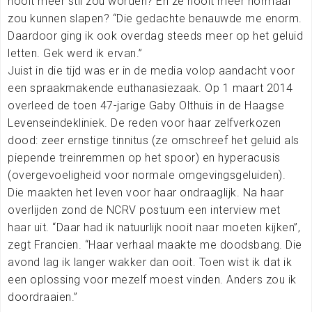
nooit meer stil zou worden? En ze nooit meer normaal
zou kunnen slapen? “Die gedachte benauwde me enorm.
Daardoor ging ik ook overdag steeds meer op het geluid
letten. Gek werd ik ervan.”
Juist in die tijd was er in de media volop aandacht voor
een spraakmakende euthanasiezaak. Op 1 maart 2014
overleed de toen 47-jarige Gaby Olthuis in de Haagse
Levenseindekliniek. De reden voor haar zelfverkozen
dood: zeer ernstige tinnitus (ze omschreef het geluid als
piepende treinremmen op het spoor) en hyperacusis
(overgevoeligheid voor normale omgevingsgeluiden).
Die maakten het leven voor haar ondraaglijk. Na haar
overlijden zond de NCRV postuum een interview met
haar uit. “Daar had ik natuurlijk nooit naar moeten kijken”,
zegt Francien. “Haar verhaal maakte me doodsbang. Die
avond lag ik langer wakker dan ooit. Toen wist ik dat ik
een oplossing voor mezelf moest vinden. Anders zou ik
doordraaien.”