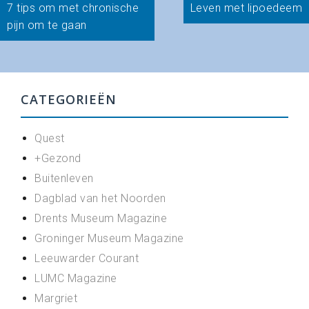
Bericht
7 tips om met chronische
Leven met lipoedeem
navigatie
pijn om te gaan
CATEGORIEËN
Quest
+Gezond
Buitenleven
Dagblad van het Noorden
Drents Museum Magazine
Groninger Museum Magazine
Leeuwarder Courant
LUMC Magazine
Margriet