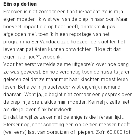
Eén op de tien
Francien is niet zomaar een tinnitus-patiënt, ze is mijn
eigen moeder. Ik wist wel van de piep in haar oor. Maar
hoeveel impact die op haar heeft, ontdekte ik pas
afgelopen mei, toen ik in een reportage van het
programma EenVandaag zag hoezeer de klachten het
leven van patiënten kunnen ontwrichten. “Hoe zit dat
eigenlijk bij jou?”, vroeg ik.
Voor het eerst vertelde ze me uitgebreid over hoe bang
ze was geweest. En hoe verdrietig toen de huisarts jaren
geleden zei dat ze maar met haar klachten moest leren
leven. Behalve mijn stiefvader wist eigenlijk niemand
daarvan. Want ja, je begint niet zomaar een gesprek over
de piep in je oren, aldus mijn moeder. Kennelijk zelfs niet
als die je leven flink beïnvloedt.
En dat terwijl ze zeker niet de enige is die hieraan lijdt.
Sterker nog, naar schatting één op de tien mensen heeft
(wel eens) last van oorsuizen of -piepen. Zo’n 60.000 tot