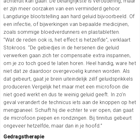
achteruit kan gaan. De belangrijkste is veroudering, maar
er zijn meer oorzaken van een verminderd gehoor.
Langdurige blootstelling aan hard geluid bijvoorbeeld. Of
een infectie, of bijwerkingen van bepaalde medicijnen,
zoals sommige bloedverdunners en plastabletten.
“Wat de reden ook is, het effect is hetzelfde”, verklaart
Stokroos. “De gebiedjes in de hersenen die geluid
verwerken gaan zich ter compensatie extra inspannen,
om je zo toch goed te laten horen. Heel handig, ware het
niet dat ze daardoor overgevoelig kunnen worden. Als
dat gebeurt, gaat je brein uiteindelijk zélf geluidsprikkels
produceren.Vergelijk het maar met een microfoon die
niet goed werkt en dus te weinig geluid geeft. In zo’n
geval verandert de technicus iets aan de knoppen op het
mengpaneel. Schuift hij die echter te ver open, dan gaat
de microfoon piepen en rondzingen. Bij tinnitus gebeurt
ongeveer hetzelfde, maar dan in je hoofd.”
Gedragstherapie