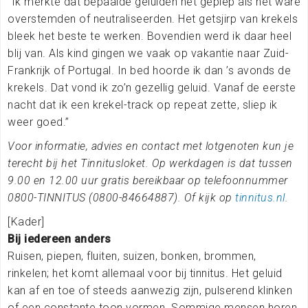
“Ik merkte dat bepaalde geluiden het gepiep als het ware
overstemden of neutraliseerden. Het getsjirp van krekels
bleek het beste te werken. Bovendien werd ik daar heel
blij van. Als kind gingen we vaak op vakantie naar Zuid-
Frankrijk of Portugal. In bed hoorde ik dan ’s avonds de
krekels. Dat vond ik zo’n gezellig geluid. Vanaf de eerste
nacht dat ik een krekel-track op repeat zette, sliep ik
weer goed.”
Voor informatie, advies en contact met lotgenoten kun je
terecht bij het Tinnitusloket. Op werkdagen is dat tussen
9.00 en 12.00 uur gratis bereikbaar op telefoonnummer
0800-TINNITUS (0800-84664887). Of kijk op
tinnitus.nl
.
[Kader]
Bij iedereen anders
Ruisen, piepen, fluiten, suizen, bonken, brommen,
rinkelen; het komt allemaal voor bij tinnitus. Het geluid
kan af en toe of steeds aanwezig zijn, pulserend klinken
of een constante toon vormen. Sommige mensen horen