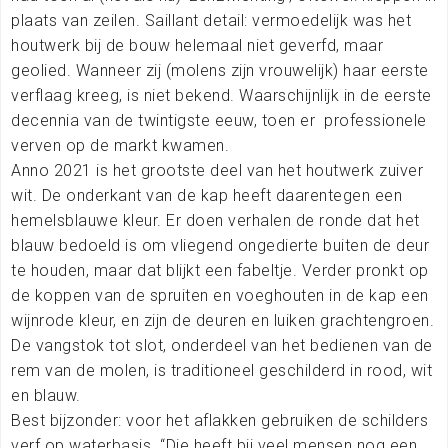
plaats van zeilen. Saillant detail: vermoedelijk was het
houtwerk bij de bouw helemaal niet geverfd, maar
geolied. Wanneer zij (molens zijn vrouwelijk) haar eerste
verflaag kreeg, is niet bekend. Waarschijnlijk in de eerste
decennia van de twintigste eeuw, toen er
professionele
verven op de markt kwamen.
Anno 2021 is het grootste deel van het houtwerk zuiver
wit. De onderkant van de kap heeft daarentegen een
hemelsblauwe kleur. Er doen verhalen de ronde dat het
blauw bedoeld is om vliegend ongedierte buiten de deur
te houden, maar dat blijkt een fabeltje. Verder pronkt op
de koppen van de spruiten en voeghouten in de kap een
wijnrode kleur, en zijn de deuren en luiken grachtengroen.
De vangstok tot slot, onderdeel van het bedienen van de
rem van de molen, is traditioneel geschilderd in rood, wit
en blauw.
Best bijzonder: voor het aflakken gebruiken de schilders
verf op waterbasis. “Die heeft bij veel mensen nog een