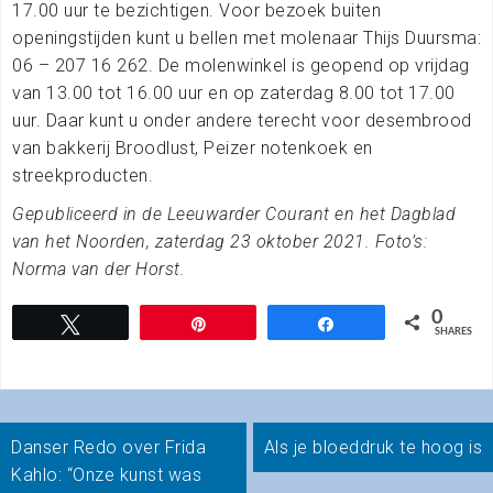
17.00 uur te bezichtigen. Voor bezoek buiten
openingstijden kunt u bellen met molenaar Thijs Duursma:
06 – 207 16 262. De molenwinkel is geopend op vrijdag
van 13.00 tot 16.00 uur en op zaterdag 8.00 tot 17.00
uur. Daar kunt u onder andere terecht voor desembrood
van bakkerij Broodlust, Peizer notenkoek en
streekproducten.
Gepubliceerd in de Leeuwarder Courant en het Dagblad
van het Noorden, zaterdag 23 oktober 2021. Foto’s:
Norma van der Horst.
0
Tweet
Pin
Share
SHARES
Bericht
Danser Redo over Frida
Als je bloeddruk te hoog is
navigatie
Kahlo: “Onze kunst was