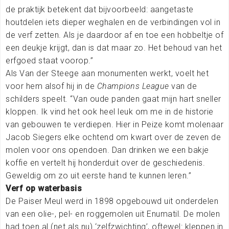
de praktijk betekent dat bijvoorbeeld: aangetaste
houtdelen iets dieper weghalen en de verbindingen vol in
de verf zetten. Als je daardoor af en toe een hobbeltje of
een deukje krijgt, dan is dat maar zo. Het behoud van het
erfgoed staat voorop.”
Als Van der Steege aan monumenten werkt, voelt het
voor hem alsof hij in de
Champions League
van de
schilders speelt. “Van oude panden gaat mijn hart sneller
kloppen. Ik vind het ook heel leuk om me in de historie
van gebouwen te verdiepen. Hier in Peize komt molenaar
Jacob Siegers elke ochtend om kwart over de zeven de
molen voor ons opendoen. Dan drinken we een bakje
koffie en vertelt hij honderduit over de geschiedenis.
Geweldig om zo uit eerste hand te kunnen leren.”
Verf op waterbasis
De Paiser Meul werd in 1898 opgebouwd uit onderdelen
van een olie-, pel- en roggemolen uit Enumatil. De molen
had toen al (net als nu) ‘zelfzwichting’, oftewel: kleppen in