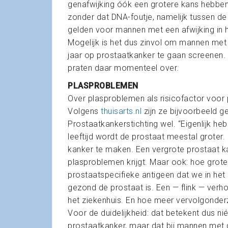
genafwijking óók een grotere kans hebbe
zonder dat DNA-foutje, namelijk tussen de 
gelden voor mannen met een afwijking in 
Mogelijk is het dus zinvol om mannen met
jaar op prostaatkanker te gaan screenen. 
praten daar momenteel over.
PLASPROBLEMEN
Over plasproblemen als risicofactor voor 
Volgens
thuisarts.nl
zijn ze bijvoorbeeld g
Prostaatkankerstichting wel. “Eigenlijk he
leeftijd wordt de prostaat meestal groter.
kanker te maken. Een vergrote prostaat k
plasproblemen krijgt. Maar ook: hoe grote
prostaatspecifieke antigeen dat we in h
gezond de prostaat is. Een — flink — verh
het ziekenhuis. En hoe meer vervolgonde
Voor de duidelijkheid: dat betekent dus ni
prostaatkanker, maar dat bij mannen met