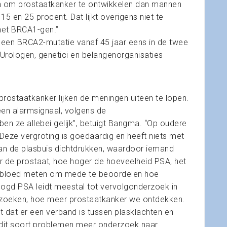
n om prostaatkanker te ontwikkelen dan mannen
15 en 25 procent. Dat lijkt overigens niet te
het BRCA1-gen.”
 een BRCA2-mutatie vanaf 45 jaar eens in de twee
Urologen, genetici en belangenorganisaties
prostaatkanker lijken de meningen uiteen te lopen.
een alarmsignaal, volgens de
bben ze allebei gelijk”, betuigt Bangma. “Op oudere
 Deze vergroting is goedaardig en heeft niets met
an de plasbuis dichtdrukken, waardoor iemand
r de prostaat, hoe hoger de hoeveelheid PSA, het
et bloed meten om mede te beoordelen hoe
oogd PSA leidt meestal tot vervolgonderzoek in
rzoeken, hoe meer prostaatkanker we ontdekken.
ét dat er een verband is tussen plasklachten en
 dit soort problemen meer onderzoek naar