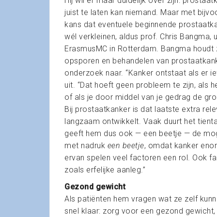
Hij wil er maar duidelijk over zijn: prost
juist te laten kan niemand. Maar met bijvo
kans dat eventuele beginnende prostaatka
wél verkleinen, aldus prof. Chris Bangma,
ErasmusMC in Rotterdam. Bangma houdt zi
opsporen en behandelen van prostaatkank
onderzoek naar. “Kanker ontstaat als er iet
uit. “Dat hoeft geen probleem te zijn, als he
of als je door middel van je gedrag de gr
Bij prostaatkanker is dat laatste extra r
langzaam ontwikkelt. Vaak duurt het tienta
geeft hem dus ook — een beetje — de moge
met nadruk
een beetje
, omdat kanker enorm
ervan spelen veel factoren een rol. Ook fac
zoals erfelijke aanleg.”
Gezond gewicht
Als patiënten hem vragen wat ze zelf kun
snel klaar: zorg voor een gezond gewicht, 