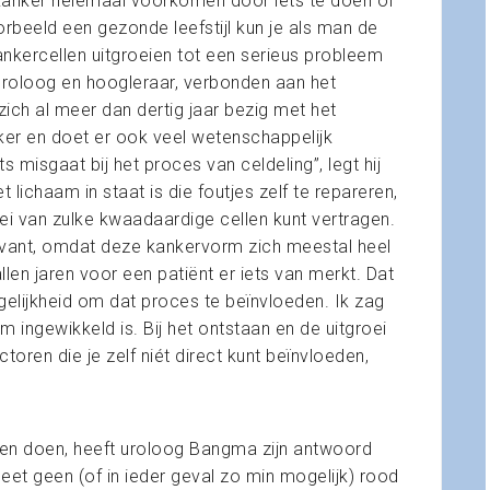
aatkanker helemaal voorkomen door iets te doen of
orbeeld een gezonde leefstijl kun je als man de
nkercellen uitgroeien tot een serieus probleem
 uroloog en hoogleraar, verbonden aan het
ch al meer dan dertig jaar bezig met het
er en doet er ook veel wetenschappelijk
s misgaat bij het proces van celdeling”, legt hij
t lichaam in staat is die foutjes zelf te repareren,
oei van zulke kwaadaardige cellen kunt vertragen.
elevant, omdat deze kankervorm zich meestal heel
llen jaren voor een patiënt er iets van merkt. Dat
lijkheid om dat proces te beïnvloeden. Ik zag
 ingewikkeld is. Bij het ontstaan en de uitgroei
toren die je zelf niét direct kunt beïnvloeden,
nen doen, heeft uroloog Bangma zijn antwoord
eet geen (of in ieder geval zo min mogelijk) rood