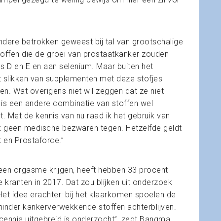
ndere betrokken geweest bij tal van grootschalige
offen die de groei van prostaatkanker zouden
s D en E en aan selenium. Maar buiten het
t slikken van supplementen met deze stofjes
n. Wat overigens niet wil zeggen dat ze niet
t is een andere combinatie van stoffen wel
. Met de kennis van nu raad ik het gebruik van
k geen medische bezwaren tegen. Hetzelfde geldt
t en Prostaforce.”
een orgasme krijgen, heeft hebben 33 procent
 kranten in 2017. Dat zou blijken uit onderzoek
Het idee erachter: bij het klaarkomen spoelen de
minder kankerverwekkende stoffen achterblijven.
ennia uitgebreid is onderzocht”, zegt Bangma.