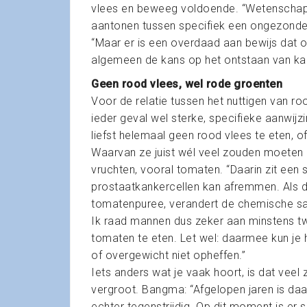
vlees en beweeg voldoende. “Wetenschap
aantonen tussen specifiek een ongezonde lee
“Maar er is een overdaad aan bewijs dat
algemeen de kans op het ontstaan van kan
Geen rood vlees, wel rode groenten
Voor de relatie tussen het nuttigen van ro
ieder geval wel sterke, specifieke aanwij
liefst helemaal geen rood vlees te eten, o
Waarvan ze juist wél veel zouden moeten 
vruchten, vooral tomaten. “Daarin zit een 
prostaatkankercellen kan afremmen. Als da
tomatenpuree, verandert de chemische sa
Ik raad mannen dus zeker aan minstens t
tomaten te eten. Let wel: daarmee kun je 
of overgewicht niet opheffen.”
Iets anders wat je vaak hoort, is dat veel
vergroot. Bangma: “Afgelopen jaren is da
echter tegenstrijdig. Op dit moment is er 