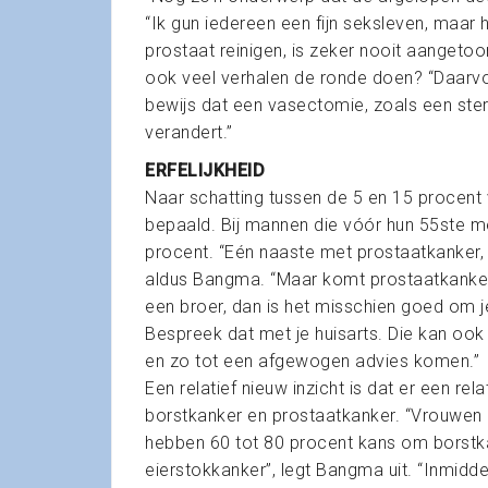
“Ik gun iedereen een fijn seksleven, maar
prostaat reinigen, is zeker nooit aangetoon
ook veel verhalen de ronde doen? “Daarvoo
bewijs dat een vasectomie, zoals een steri
verandert.”
ERFELIJKHEID
Naar schatting tussen de 5 en 15 procent v
bepaald. Bij mannen die vóór hun 55ste met
procent. “Eén naaste met prostaatkanker, 
aldus Bangma. “Maar komt prostaatkanker v
een broer, dan is het misschien goed om je
Bespreek dat met je huisarts. Die kan ook
en zo tot een afgewogen advies komen.”
Een relatief nieuw inzicht is dat er een re
borstkanker en prostaatkanker. “Vrouwen
hebben 60 tot 80 procent kans om borstka
eierstokkanker”, legt Bangma uit. “Inmid