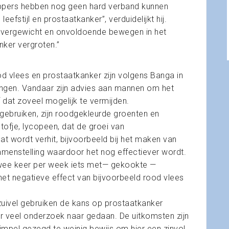
pers hebben nog geen hard verband kunnen
fstijl en prostaatkanker”, verduidelijkt hij.
 overgewicht en onvoldoende bewegen in het
ker vergroten.”
od vlees en prostaatkanker zijn volgens Banga in
zingen. Vandaar zijn advies aan mannen om het
f dat zoveel mogelijk te vermijden.
gebruiken, zijn roodgekleurde groenten en
stofje, lycopeen, dat de groei van
t wordt verhit, bijvoorbeeld bij het maken van
menstelling waardoor het nog effectiever wordt.
wee keer per week iets met— gekookte —
het negatieve effect van bijvoorbeeld rood vlees
 zuivel gebruiken de kans op prostaatkanker
ar veel onderzoek naar gedaan. De uitkomsten zijn
simpel gezegd te weinig bewijs om hier een zinvol