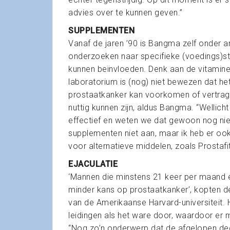
advies over te kunnen geven.”
SUPPLEMENTEN
Vanaf de jaren ’90 is Bangma zelf onder a
onderzoeken naar specifieke (voedings)st
kunnen beïnvloeden. Denk aan de vitamine
laboratorium is (nog) niet bewezen dat he
prostaatkanker kan voorkomen of vertrage
nuttig kunnen zijn, aldus Bangma. “Wellich
effectief en weten we dat gewoon nog niet
supplementen niet aan, maar ik heb er oo
voor alternatieve middelen, zoals Prostafi
EJACULATIE
‘Mannen die minstens 21 keer per maand 
minder kans op prostaatkanker’, kopten de
van de Amerikaanse Harvard-universiteit. 
leidingen als het ware door, waardoor er 
“Nog zo’n onderwerp dat de afgelopen dec